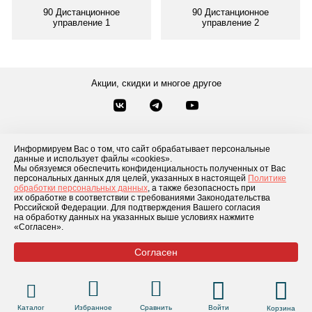
90 Дистанционное
90 Дистанционное
управление 1
управление 2
Акции, скидки и многое другое
Звонки по России
Заказать звонок
8-800-777-84-76
Информируем Вас о том, что сайт обрабатывает персональные
данные и использует файлы «cookies».
Контакты
Посмотреть другие способы связи
Мы обязуемся обеспечить конфиденциальность полученных от Вас
персональных данных для целей, указанных в настоящей
Политике
обработки персональных данных
, а также безопасность при
Каталог товаров
О компании
Доставка и оплата
Блог
Отзывы
их обработке в соответствии с требованиями Законодательства
Российской Федерации. Для подтверждения Вашего согласия
Условия рассрочки
Контакты
на обработку данных на указанных выше условиях нажмите
«Согласен».
Согласен
© 2026 «GLADIATOR»
Каталог
Избранное
Сравнить
Войти
Корзина