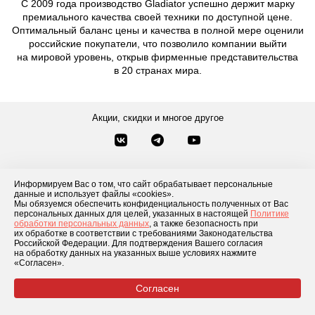
С 2009 года производство Gladiator успешно держит марку
премиального качества своей техники по доступной цене.
Оптимальный баланс цены и качества в полной мере оценили
российские покупатели, что позволило компании выйти
на мировой уровень, открыв фирменные представительства
в 20 странах мира.
Акции, скидки и многое другое
Звонки по России
Заказать звонок
8-800-777-84-76
Информируем Вас о том, что сайт обрабатывает персональные
Контакты
Посмотреть другие способы связи
данные и использует файлы «cookies».
Мы обязуемся обеспечить конфиденциальность полученных от Вас
персональных данных для целей, указанных в настоящей
Политике
обработки персональных данных
, а также безопасность при
Каталог товаров
О компании
Доставка и оплата
Блог
Отзывы
их обработке в соответствии с требованиями Законодательства
Российской Федерации. Для подтверждения Вашего согласия
Условия рассрочки
Контакты
на обработку данных на указанных выше условиях нажмите
«Согласен».
Согласен
© 2026 «GLADIATOR»