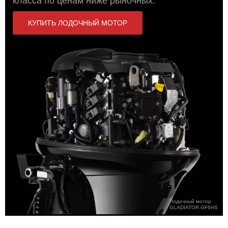
класса по ценам ниже рыночных.
КУПИТЬ ЛОДОЧНЫЙ МОТОР
Лодочный мотор
GLADIATOR GF6HS