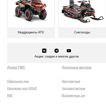
Квадроциклы ATV
Снегоходы
Смотреть все
Смотреть все
Акции, скидки и многое другое
Лодки ПВХ
Лодочные моторы
Пайольное дно
Двухтактные
Надувное дно НДНД
Четырехтактные
RIB
Водометные Jet